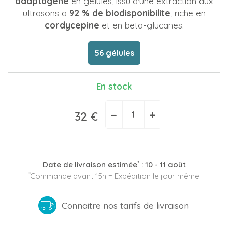
adaptogene
en gelules, issu d'une extraction aux
ultrasons a
92 % de biodisponibilite
, riche en
cordycepine
et en beta-glucanes.
56 gélules
En stock
−
+
32 €
*
Date de livraison estimée
:
10 - 11 août
*
Commande avant 15h = Expédition le jour même
Connaitre nos tarifs de livraison