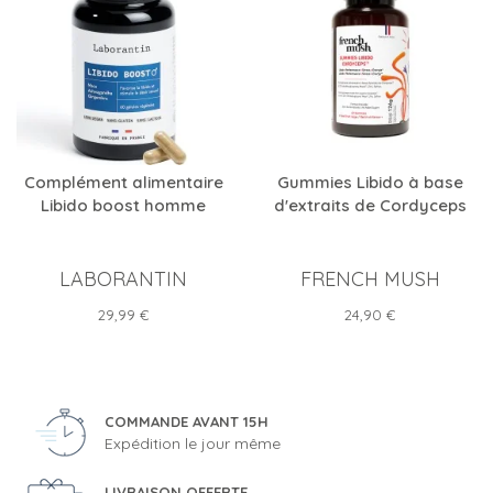
Complément alimentaire
Gummies Libido à base
Libido boost homme
d'extraits de Cordyceps
LABORANTIN
FRENCH MUSH
Prix
Prix
29,99 €
24,90 €
COMMANDE AVANT 15H
Expédition le jour même
LIVRAISON OFFERTE