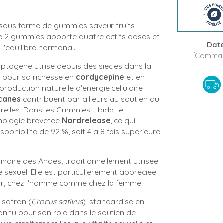
sous forme de gummies saveur fruits
e 2 gummies apporte quatre actifs doses et
Date
t l'equilibre hormonal.
*
Command
ogene utilise depuis des siecles dans la
nu pour sa richesse en
cordycepine
et en
production naturelle d'energie cellulaire
canes
contribuent par ailleurs au soutien du
lles. Dans les Gummies Libido, le
hnologie brevetee
Nordrelease
, ce qui
ponibilite de 92 %, soit 4 a 8 fois superieure
ginaire des Andes, traditionnellement utilisee
bre sexuel. Elle est particulierement appreciee
esir, chez l'homme comme chez la femme.
 safran (
Crocus sativus
), standardise en
econnu pour son role dans le soutien de