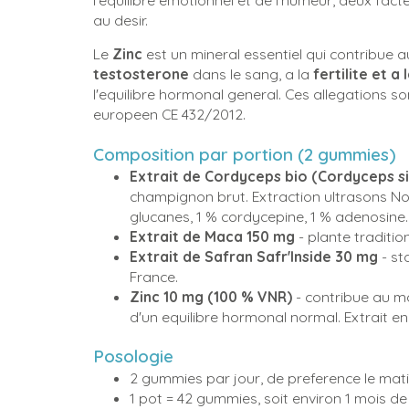
l'equilibre emotionnel et de l'humeur, deux facteu
au desir.
Le
Zinc
est un mineral essentiel qui contribue 
testosterone
dans le sang, a la
fertilite et 
l'equilibre hormonal general. Ces allegations s
europeen CE 432/2012.
Composition par portion (2 gummies)
Extrait de Cordyceps bio (Cordyceps si
champignon brut. Extraction ultrasons Nor
glucanes, 1 % cordycepine, 1 % adenosine. 
Extrait de Maca 150 mg
- plante traditio
Extrait de Safran Safr'Inside 30 mg
- st
France.
Zinc 10 mg (100 % VNR)
- contribue au ma
d'un equilibre hormonal normal. Extrait en
Posologie
2 gummies par jour, de preference le mat
1 pot = 42 gummies, soit environ 1 mois de