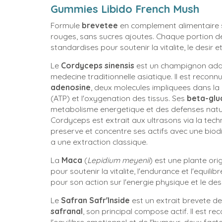
Gummies Libido French Mush
Formule
brevetee
en complement alimentaire 
rouges, sans sucres ajoutes. Chaque portion d
standardises pour soutenir la vitalite, le desir e
Le
Cordyceps sinensis
est un champignon adapt
medecine traditionnelle asiatique. Il est recon
adenosine
, deux molecules impliquees dans la 
(ATP) et l'oxygenation des tissus. Ses
beta-glu
metabolisme energetique et des defenses nature
Cordyceps est extrait aux ultrasons via la tec
preserve et concentre ses actifs avec une biodis
a une extraction classique.
La
Maca
(
Lepidium meyenii
) est une plante ori
pour soutenir la vitalite, l'endurance et l'equili
pour son action sur l'energie physique et le d
Le
Safran Safr'Inside
est un extrait brevete de
safranal
, son principal compose actif. Il est r