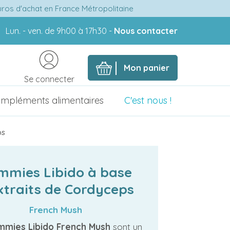
euros d'achat en France Métropolitaine
Lun. - ven. de 9h00 à 17h30 -
Nous contacter
Mon panier
Se connecter
mpléments alimentaires
C'est nous !
ps
mmies Libido à base
xtraits de Cordyceps
French Mush
mies Libido French Mush
sont un