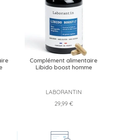
ire
Complément alimentaire
e
Libido boost homme
LABORANTIN
Prix
29,99 €