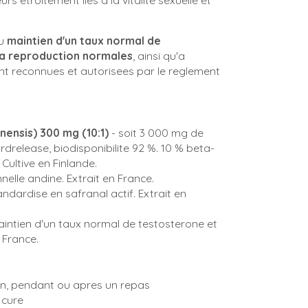
rs etroitement lies a la vitalite sexuelle et
au
maintien d'un taux normal de
a la reproduction normales
, ainsi qu'a
ont reconnues et autorisees par le reglement
nensis) 300 mg (10:1)
- soit 3 000 mg de
drelease, biodisponibilite 92 %. 10 % beta-
Cultive en Finlande.
nnelle andine. Extrait en France.
andardise en safranal actif. Extrait en
intien d'un taux normal de testosterone et
 France.
in, pendant ou apres un repas
 cure