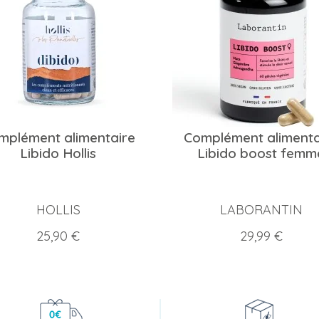
mplément alimentaire
Complément alimenta
Libido Hollis
Libido boost femm
HOLLIS
LABORANTIN
Prix
Prix
25,90 €
29,99 €