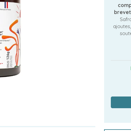
comp
breve
Safra
ajoutes,
soute