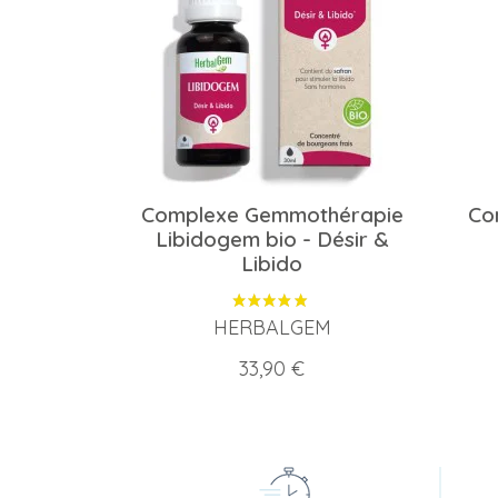
Complexe Gemmothérapie
Co
Libidogem bio - Désir &
Libido
HERBALGEM
Prix
33,90 €