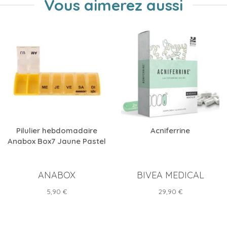
Vous aimerez aussi
Pilulier hebdomadaire
Acniferrine
Anabox Box7 Jaune Pastel
ANABOX
BIVEA MEDICAL
Prix
Prix
5,90 €
29,90 €