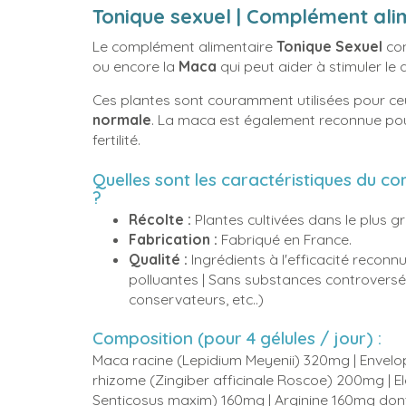
Tonique sexuel | Complément alim
Le complément alimentaire
Tonique Sexuel
con
ou encore la
Maca
qui peut aider à stimuler le
Ces plantes sont couramment utilisées pour ce
normale
. La maca est également reconnue pour
fertilité.
Quelles sont les caractéristiques du c
?
Récolte :
Plantes cultivées dans le plus g
Fabrication :
Fabriqué en France.
Qualité :
Ingrédients à l'efficacité recon
polluantes | Sans substances controversé
conservateurs, etc..)
Composition (pour 4 gélules / jour) :
Maca racine (Lepidium Meyenii) 320mg | Envelo
rhizome (Zingiber afficinale Roscoe) 200mg | 
Senticosus maxim) 160mg | Arginine 160mg do