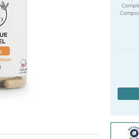
Complém
Compos