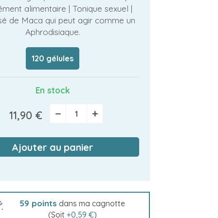
ent alimentaire | Tonique sexuel |
é de Maca qui peut agir comme un
Aphrodisiaque.
120 gélules
En stock
−
+
11,90 €
Ajouter au panier
59
points
dans ma cagnotte
(Soit
+
0,59 €
)