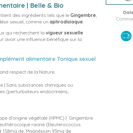
entaire | Belle & Bio
Date
tient des ingrédients tels que le
Gingembre
,
*
Command
 désir sexuel, comme un
aphrodisiaque
.
ux qui recherchent la
vigueur sexuelle
 avoir une influence bénéfique sur la
omplément alimentaire Tonique sexuel
rand respect de la Nature.
nue | Sans substances chimiques ou
es (perturbateurs endocriniens,
ppe d'origine végétale (HPMC) | Gingembre
Eleuthérocoque racine (Eleuterococcus
nt 158mg de, Magnésium 93mg de