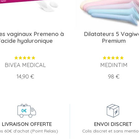
es vaginaux Premeno à
Dilatateurs 5 Vagiwe
l'acide hyaluronique
Premium
BIVEA MEDICAL
MEDINTIM
Prix
Prix
14,90 €
98 €
LIVRAISON OFFERTE
ENVOI DISCRET
s 60€ d'achat (Point Relais)
Colis discret et sans menti