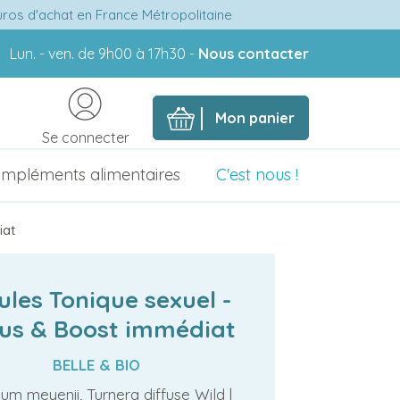
euros d'achat en France Métropolitaine
Lun. - ven. de 9h00 à 17h30 -
Nous contacter
Mon panier
Se connecter
mpléments alimentaires
C'est nous !
iat
ules Tonique sexuel -
us & Boost immédiat
BELLE & BIO
ium meyenii, Turnera diffuse Wild |