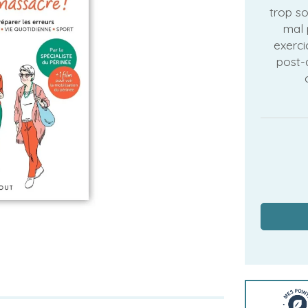
trop s
mal 
exerci
post-