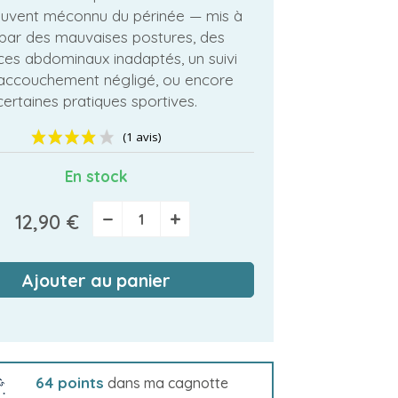
ouvent méconnu du périnée — mis à
par des mauvaises postures, des
ces abdominaux inadaptés, un suivi
accouchement négligé, ou encore
certaines pratiques sportives.
En stock
−
+
12,90 €
(1 avis)
Ajouter au panier
64
points
dans ma cagnotte