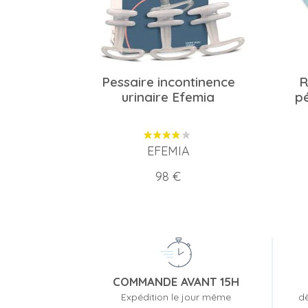
Pessaire incontinence
R
urinaire Efemia
pé
EFEMIA
Prix
98 €
COMMANDE AVANT 15H
Expédition le jour même
dè