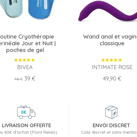
outine Cryothérapie
Wand anal et vagin
rinéale Jour et Nuit |
classique
poches de gel
BIVEA
INTIMATE ROSE
Prix
Prix
Prix
39 €
49,90 €
48 €
de
base
LIVRAISON OFFERTE
ENVOI DISCRET
s 60€ d'achat (Point Relais)
Colis discret et sans menti