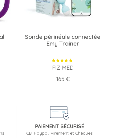
al
Sonde périnéale connectée
Emy Trainer
FIZIMED
Prix
165 €
PAIEMENT SÉCURISÉ
ons
CB, Paypal, Virement et Chèques