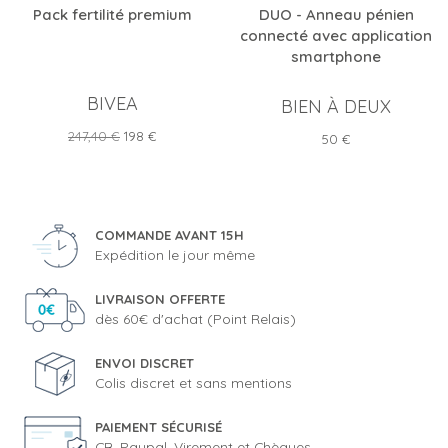
Pack fertilité premium
DUO - Anneau pénien
connecté avec application
smartphone
BIVEA
BIEN À DEUX
Prix
Prix
247,40 €
198 €
Prix
50 €
de
base
COMMANDE AVANT 15H
Expédition le jour même
LIVRAISON OFFERTE
dès 60€ d'achat (Point Relais)
ENVOI DISCRET
Colis discret et sans mentions
PAIEMENT SÉCURISÉ
CB, Paypal, Virement et Chèques