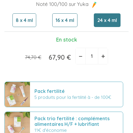
Noté 100/100 sur Yuka
8 x 4 ml
16 x 4 ml
24 x 4 ml
En stock
−
+
67,90 €
74,70 €
Pack fertilité
5 produits pour la fertilité à - de 100€
Pack trio fertilité : compléments
alimentaires H/F + lubrifiant
11€ d'économie