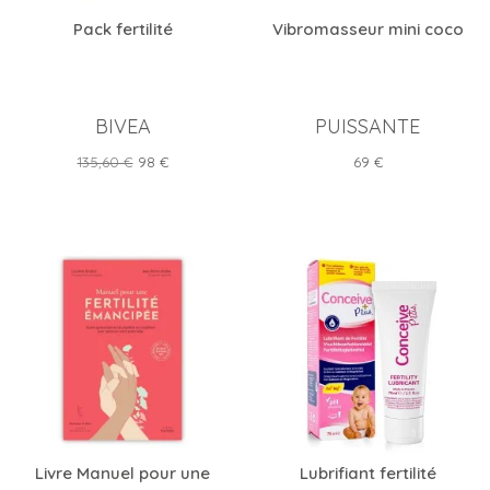
Pack fertilité
Vibromasseur mini coco
BIVEA
PUISSANTE
Prix
Prix
Prix
135,60 €
98 €
69 €
de
base
Livre Manuel pour une
Lubrifiant fertilité