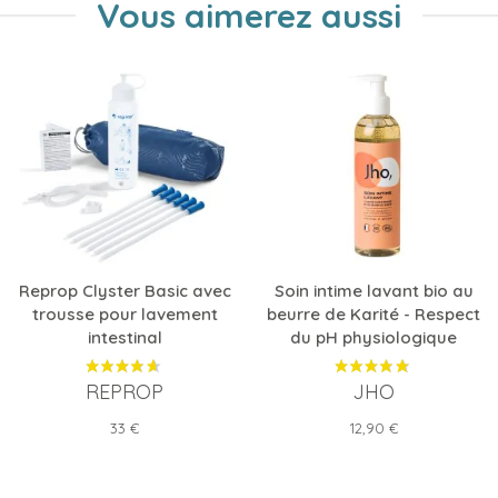
Vous aimerez aussi
Reprop Clyster Basic avec
Soin intime lavant bio au
trousse pour lavement
beurre de Karité - Respect
intestinal
du pH physiologique
REPROP
JHO
Prix
Prix
33 €
12,90 €