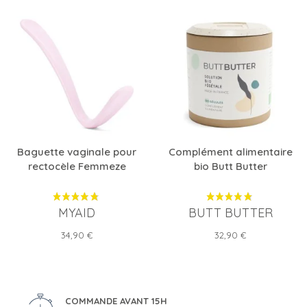
Baguette vaginale pour
Complément alimentaire
rectocèle Femmeze
bio Butt Butter
MYAID
BUTT BUTTER
Prix
Prix
34,90 €
32,90 €
COMMANDE AVANT 15H