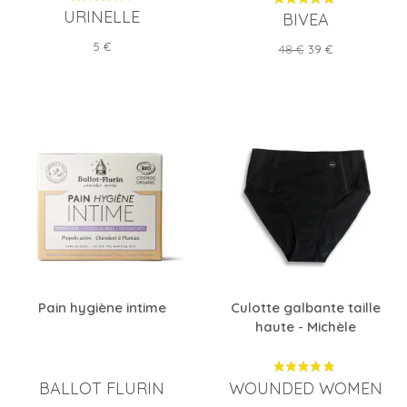
URINELLE
BIVEA
Prix
5 €
Prix
Prix
48 €
39 €
de
base
Pain hygiène intime
Culotte galbante taille
haute - Michèle
BALLOT FLURIN
WOUNDED WOMEN