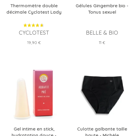
Thermomètre double
Gélules Gingembre bio -
décimale Cyclotest Lady
Tonus sexuel
CYCLOTEST
BELLE & BIO
Prix
Prix
19,90 €
11 €
Gel intime en stick,
Culotte galbante taille
hydratation douce -
haute - Michèle