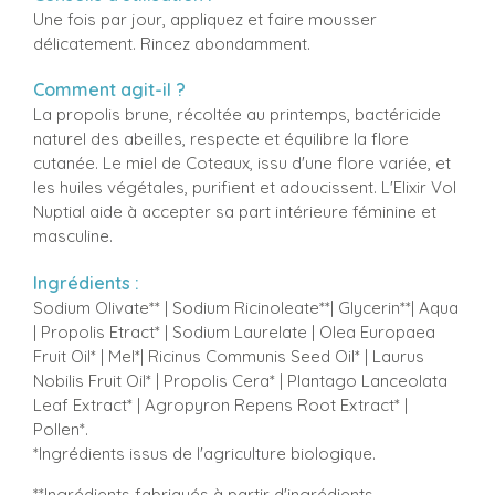
Une fois par jour, appliquez et faire mousser
délicatement. Rincez abondamment.
Comment agit-il ?
La propolis brune, récoltée au printemps, bactéricide
naturel des abeilles, respecte et équilibre la flore
cutanée. Le miel de Coteaux, issu d'une flore variée, et
les huiles végétales, purifient et adoucissent. L'Elixir Vol
Nuptial aide à accepter sa part intérieure féminine et
masculine.
Ingrédients :
Sodium Olivate** | Sodium Ricinoleate**| Glycerin**| Aqua
| Propolis Etract* | Sodium Laurelate | Olea Europaea
Fruit Oil* | Mel*| Ricinus Communis Seed Oil* | Laurus
Nobilis Fruit Oil* | Propolis Cera* | Plantago Lanceolata
Leaf Extract* | Agropyron Repens Root Extract* |
Pollen*.
*Ingrédients issus de l'agriculture biologique.
**Ingrédients fabriqués à partir d'ingrédients