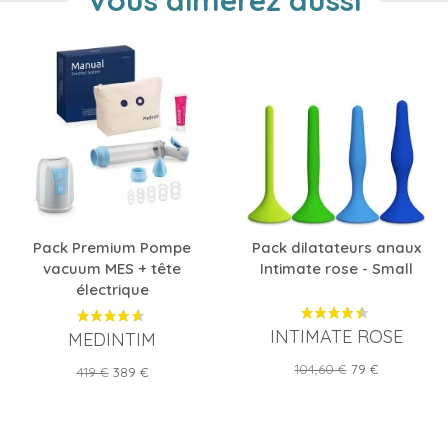
Vous aimerez aussi
Pack Premium Pompe
Pack dilatateurs anaux
vacuum MES + tête
Intimate rose - Small
électrique
INTIMATE ROSE
MEDINTIM
Prix
Prix
104,60 €
79 €
Prix
Prix
419 €
389 €
de
de
base
base