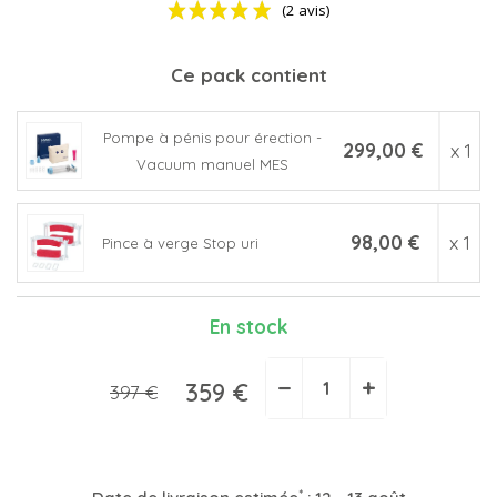
Ce pack contient
Pompe à pénis pour érection -
299,00 €
x 1
Vacuum manuel MES
(2 avis)
98,00 €
x 1
Pince à verge Stop uri
En stock
−
+
359 €
397 €
*