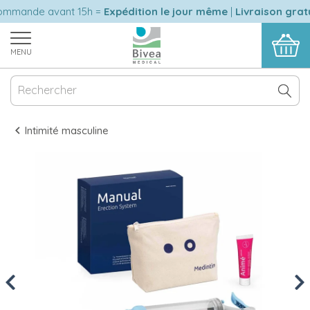
mande avant 15h =
Expédition le jour même
|
Livraison gratui
MENU
Intimité masculine
Previous
Nex