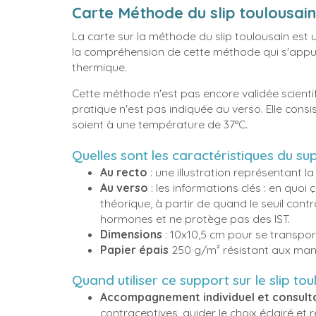
Carte Méthode du slip toulousain
La carte sur la méthode du slip toulousain est
la compréhension de cette méthode qui s'appuie
thermique.
Cette méthode n'est pas encore validée scientif
pratique n'est pas indiquée au verso. Elle consis
soient à une température de 37°C.
Quelles sont les caractéristiques du su
Au recto
: une illustration représentant 
Au verso
: les informations clés : en quoi 
théorique, à partir de quand le seuil contra
hormones et ne protège pas des IST.
Dimensions
: 10x10,5 cm pour se transpor
Papier épais
250 g/m² résistant aux man
Quand utiliser ce support sur le slip to
Accompagnement individuel et consult
contraceptives, guider le choix éclairé et