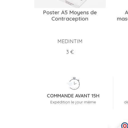
Poster A5 Moyens de
A
Contraception
masc
MEDINTIM
Prix
3 €
COMMANDE AVANT 15H
Expédition le jour même
dè