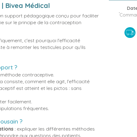
 | Bivea Médical
Date
*
Command
 un support pédagogique conçu pour faciliter
 sur le principe de la contraception
iquement, c'est pourquoi l'efficacité
te à remonter les testicules pour qu'ils
pport ?
la méthode contraceptive.
ça consiste, comment elle agit, l'efficacité
ceptif est atteint et les pictos : sans
ter facilement.
ipulations fréquentes.
ulousain ?
ations
: expliquer les différentes méthodes
 répondre aux questions des patients.