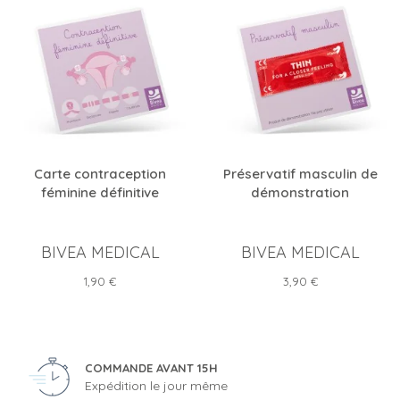
Carte contraception
Préservatif masculin de
féminine définitive
démonstration
BIVEA MEDICAL
BIVEA MEDICAL
Prix
Prix
1,90 €
3,90 €
COMMANDE AVANT 15H
Expédition le jour même