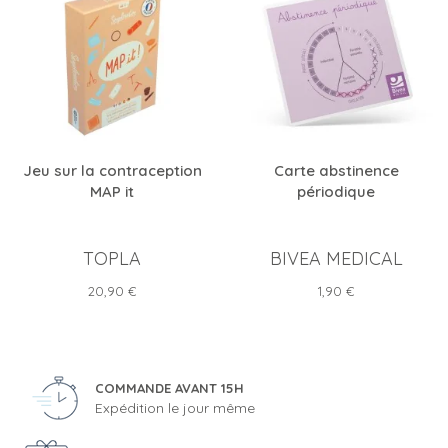
Jeu sur la contraception
Carte abstinence
MAP it
périodique
TOPLA
BIVEA MEDICAL
Prix
Prix
20,90 €
1,90 €
COMMANDE AVANT 15H
Expédition le jour même