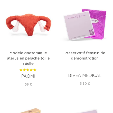
Modèle anatomique
Préservatif féminin de
utérus en peluche taille
démonstration
réelle
BIVEA MEDICAL
PAOMI
Prix
3,90 €
Prix
59 €