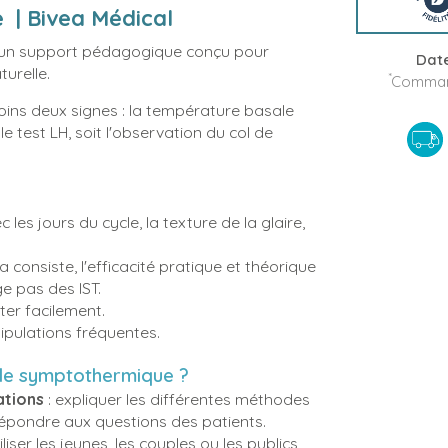
| Bivea Médical
 un support pédagogique conçu pour
Date
turelle.
*
Command
moins deux signes : la température basale
 le test LH, soit l'observation du col de
les jours du cycle, la texture de la glaire,
ça consiste, l'efficacité pratique et théorique
ge pas des IST.
ter facilement.
ipulations fréquentes.
ode symptothermique ?
ations
: expliquer les différentes méthodes
 répondre aux questions des patients.
iliser les jeunes, les couples ou les publics