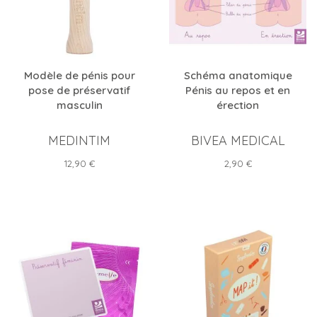
Modèle de pénis pour
Schéma anatomique
pose de préservatif
Pénis au repos et en
masculin
érection
MEDINTIM
BIVEA MEDICAL
Prix
Prix
12,90 €
2,90 €