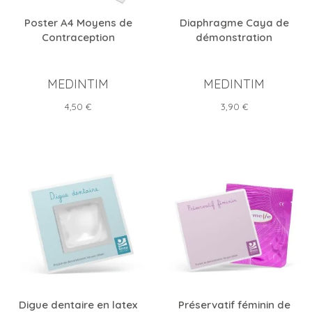
Poster A4 Moyens de
Diaphragme Caya de
Contraception
démonstration
MEDINTIM
MEDINTIM
Prix
Prix
4,50 €
3,90 €
Digue dentaire en latex
Préservatif féminin de