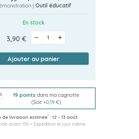
émonstration |
Outil éducatif
En stock
−
+
3,90 €
Ajouter au panier
19
points
dans ma cagnotte
(Soit
+
0,19 €
)
*
 de livraison estimée
:
12 - 13 août
e avant 15h = Expédition le jour même