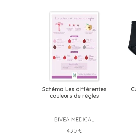
Schéma Les différentes
C
couleurs de règles
BIVEA MEDICAL
Prix
4,90 €