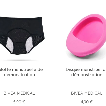
ulotte menstruelle de
Disque menstruel d
démonstration
démonstration
BIVEA MEDICAL
BIVEA MEDICAL
Prix
Prix
5,90 €
4,90 €