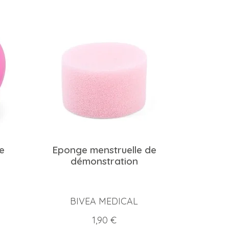
e
Eponge menstruelle de
démonstration
BIVEA MEDICAL
Prix
1,90 €