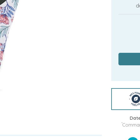
d
Date
*
Command