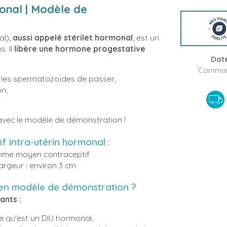
monal | Modèle de
al),
aussi appelé stérilet hormonal
, est un
s. Il
libère une hormone progestative
Date
*
Command
r les spermatozoïdes de passer,
on,
 avec le modèle de démonstration !
if intra-utérin hormonal :
comme moyen contraceptif
Largeur : environ 3 cm
 en modèle de démonstration ?
ants :
ce qu'est un DIU hormonal,