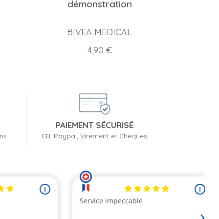
démonstration
BIVEA MEDICAL
Prix
4,90 €
PAIEMENT SÉCURISÉ
ons
CB, Paypal, Virement et Chèques