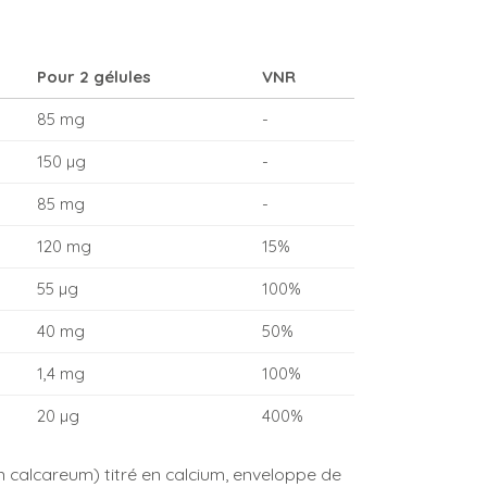
Pour 2 gélules
VNR
85 mg
-
150 µg
-
85 mg
-
120 mg
15%
55 µg
100%
40 mg
50%
1,4 mg
100%
20 µg
400%
 calcareum) titré en calcium, enveloppe de