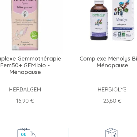
plexe Gemmothérapie
Complexe Ménolys Bi
Fem50+ GEM bio -
Ménopause
Ménopause
HERBALGEM
HERBIOLYS
Prix
Prix
16,90 €
23,80 €