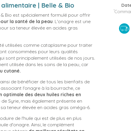
limentaire | Belle & Bio
Date
*
Command
 Bio est spécialement formulé pour offrir
pour la santé de la peau
. L'onagre est une
pour sa teneur élevée en acides gras
 été utilisées comme cataplasme pour traiter
 sont consommées pour leurs qualités
qui sont principalement utilisées de nos jours.
ent utilisée dans les soins de la peau, car
su cutané.
si de bénéficier de tous les bienfaits de
n associant l'onagre à la bourrache, ce
 optimale des deux huiles riches en
re de Syrie, mais également présente en
sa teneur élevée en acides gras oméga-6.
duire de l'huile qui est de plus en plus
huile d'onagre. Ainsi, le complément