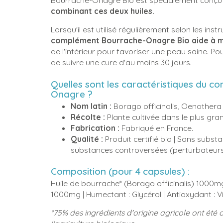
Bourrache-Onagre Bio est spécialement conçu
combinant ces deux huiles.
Lorsqu'il est utilisé régulièrement selon les 
complément Bourrache-Onagre Bio aide à mai
de l'intérieur pour favoriser une peau saine. P
de suivre une cure d'au moins 30 jours.
Quelles sont les caractéristiques du 
Onagre ?
Nom latin :
Borago officinalis, Oenothera 
Récolte :
Plante cultivée dans le plus gra
Fabrication :
Fabriqué en France.
Qualité :
Produit certifié bio | Sans subst
substances controversées (perturbateurs 
Composition (pour 4 capsules) :
Huile de bourrache* (Borago officinalis) 1000mg
1000mg | Humectant : Glycérol | Antioxydant : 
*75% des ingrédients d'origine agricole ont été 