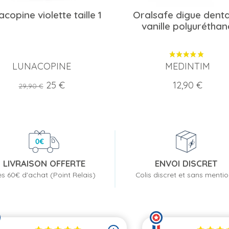
copine violette taille 1
Oralsafe digue denta
vanille polyuréthan
LUNACOPINE
MEDINTIM
Prix
Prix
Prix
25 €
12,90 €
29,90 €
de
base
LIVRAISON OFFERTE
ENVOI DISCRET
s 60€ d'achat (Point Relais)
Colis discret et sans menti