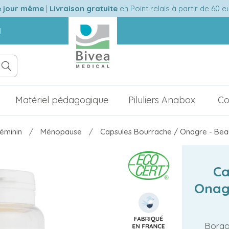
e jour même
|
Livraison gratuite
en Point relais à partir de 60 
l
Matériel pédagogique
Piluliers Anabox
Co
féminin
Ménopause
Capsules Bourrache / Onagre - Bea
Ca
Onagr
Borago