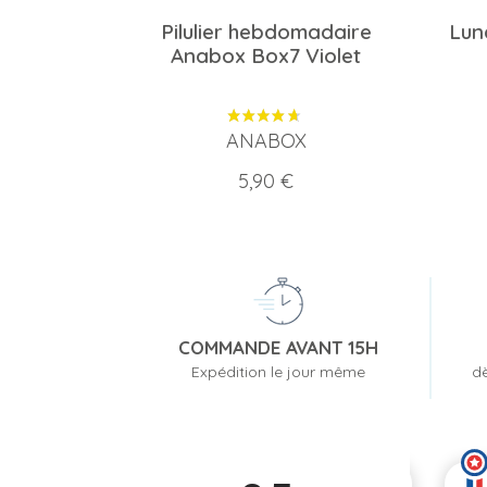
Pilulier hebdomadaire
Luna
Anabox Box7 Violet
ANABOX
Prix
5,90 €
COMMANDE AVANT 15H
Expédition le jour même
dè