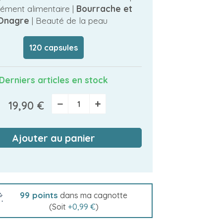
ément alimentaire |
Bourrache et
Onagre
| Beauté de la peau
120 capsules
Derniers articles en stock
−
+
19,90 €
Ajouter au panier
99
points
dans ma cagnotte
(Soit
+
0,99 €
)