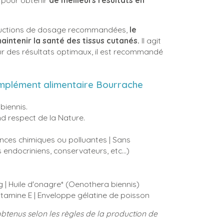
 pour obtenir
de meilleurs résultats en
instructions de dosage recommandées,
le
ntenir la santé des tissus cutanés.
Il agit
our des résultats optimaux, il est recommandé
complément alimentaire Bourrache
biennis.
nd respect de la Nature.
ances chimiques ou polluantes | Sans
endocriniens, conservateurs, etc…)
 | Huile d'onagre* (Oenothera biennis)
Vitamine E | Enveloppe gélatine de poisson
obtenus selon les règles de la production de