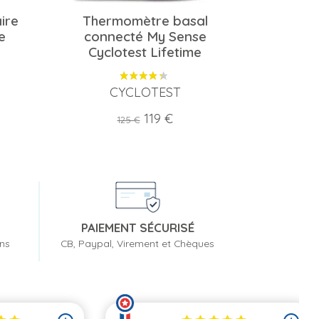
ire
Thermomètre basal
e
connecté My Sense
Cyclotest Lifetime
CYCLOTEST
Prix
Prix
119 €
125 €
de
base
PAIEMENT SÉCURISÉ
ons
CB, Paypal, Virement et Chèques