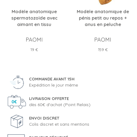
Modèle anatomique
Modèle anatomique de
spermatozoïde avec
pénis petit au repos +
aimant en tissu
anus en peluche
PAOMI
PAOMI
Prix
Prix
19 €
159 €
COMMANDE AVANT 15H
Expédition le jour même
LIVRAISON OFFERTE
dès 60€ d'achat (Point Relais)
ENVOI DISCRET
Colis discret et sans mentions