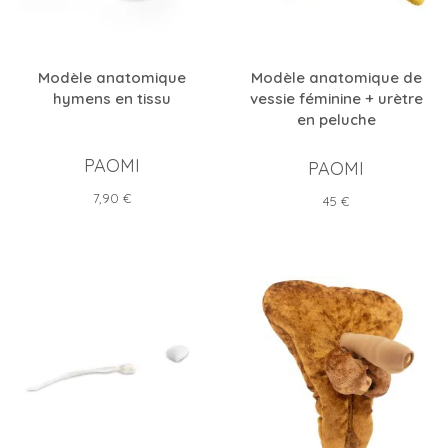
Modèle anatomique
Modèle anatomique de
hymens en tissu
vessie féminine + urètre
en peluche
PAOMI
PAOMI
Prix
7,90 €
Prix
45 €