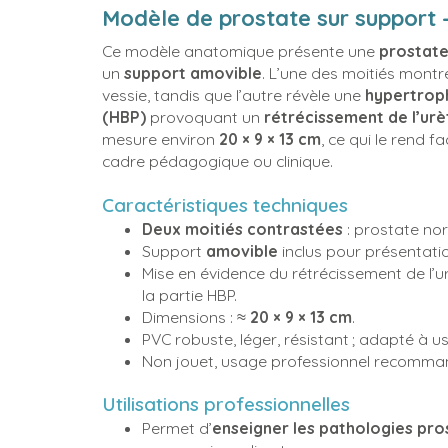
Modèle de prostate sur support 
Ce modèle anatomique présente une
prostate
un
support amovible
. L’une des moitiés mont
vessie, tandis que l’autre révèle une
hypertroph
(HBP)
provoquant un
rétrécissement de l’urè
mesure environ
20 × 9 × 13 cm
, ce qui le rend 
cadre pédagogique ou clinique.
Caractéristiques techniques
Deux moitiés contrastées
: prostate no
Support
amovible
inclus pour présentatio
Mise en évidence du rétrécissement de l’u
la partie HBP.
Dimensions : ≈
20 × 9 × 13 cm
.
PVC robuste, léger, résistant ; adapté à
Non jouet, usage professionnel recomman
Utilisations professionnelles
Permet d’
enseigner les pathologies pro