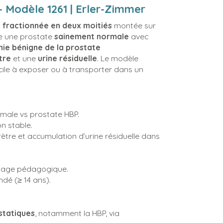
– Modèle 1261 | Erler-Zimmer
 fractionnée en deux moitiés
montée sur
re une prostate
sainement normale
avec
ie bénigne de la prostate
tre
et une
urine résiduelle
. Le modèle
facile à exposer ou à transporter dans un
rmale vs prostate HBP.
n stable.
rètre et accumulation d’urine résiduelle dans
 usage pédagogique.
dé (≥ 14 ans).
statiques
, notamment la HBP, via