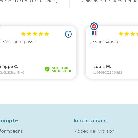
s 60€ d'achat (Point Relais)
Colis discret et sans menti
compte
Informations
formations
Modes de livraison