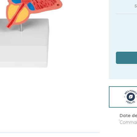
s
Date de
*
Command