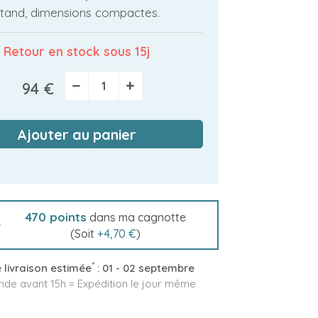
tand, dimensions compactes.
Retour en stock sous 15j
−
+
94 €
Ajouter au panier
470
points
dans ma cagnotte
(Soit
+
4,70 €
)
*
 livraison estimée
:
01 - 02 septembre
e avant 15h = Expédition le jour même