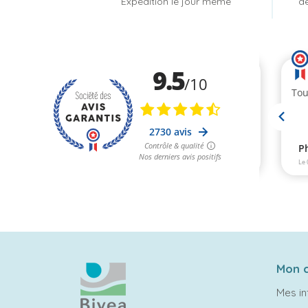
Expédition le jour même
dè
Mon 
Mes in