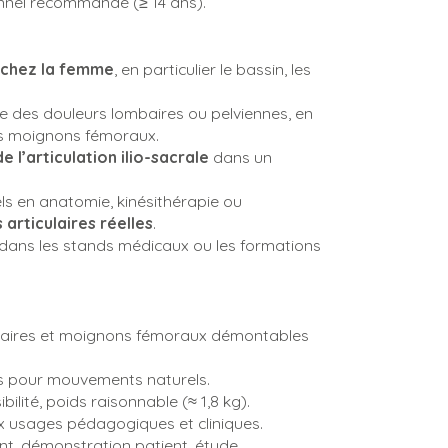
nnel recommandé (≥ 14 ans).
 chez la femme
, en particulier le bassin, les
ne des douleurs lombaires ou pelviennes, en
s moignons fémoraux.
l’articulation ilio-sacrale
dans un
ls en anatomie, kinésithérapie ou
 articulaires réelles
.
dans les stands médicaux ou les formations
baires et moignons fémoraux démontables
s pour mouvements naturels.
lité, poids raisonnable (≈ 1,8 kg).
 usages pédagogiques et cliniques.
t, démonstration patient, étude