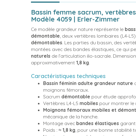
Bassin femme sacrum, vertèbre
Modèle 4059 | Erler-Zimmer
Ce modèle grandeur nature représente le
bass
démontable
, deux vertèbres lombaires (L4-L5
démontables
. Les parties du bassin, des ver
montées avec des bandes élastiques, ce qui p
naturels
de l’articulation ilio-sacrale. Dimensio
approximativement
1,8 kg
.
Caractéristiques techniques
Bassin féminin adulte grandeur nature
a
moignons fémoraux.
Sacrum
démontable
pour étude approfond
Vertèbres L4-L5
mobiles
pour montrer le
Moignons fémoraux mobiles et démont
mécanique de la hanche.
Montage avec
bandes élastiques
garant
Poids : ≈
1,8 kg
, pour une bonne stabilité 