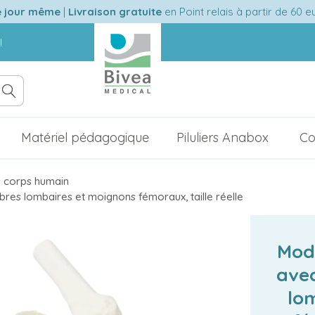
e jour même
|
Livraison gratuite
en Point relais à partir de 60 
l
Matériel pédagogique
Piluliers Anabox
Co
 corps humain
bres lombaires et moignons fémoraux, taille réelle
Modè
avec
lo