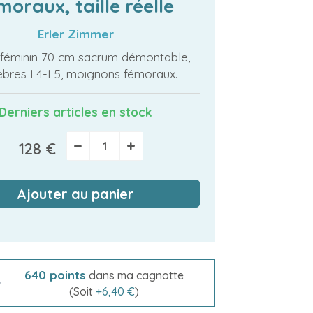
moraux, taille réelle
Erler Zimmer
 féminin 70 cm sacrum démontable,
èbres L4-L5, moignons fémoraux.
Derniers articles en stock
−
+
128 €
Ajouter au panier
640
points
dans ma cagnotte
(Soit
+
6,40 €
)