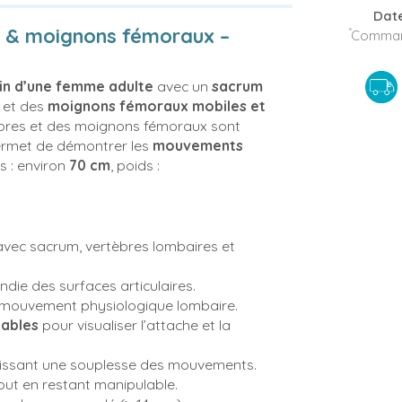
Date
s & moignons fémoraux –
*
Command
in d’une femme adulte
avec un
sacrum
) et des
moignons fémoraux mobiles et
tèbres et des moignons fémoraux sont
ermet de démontrer les
mouvements
ns : environ
70 cm
, poids :
vec sacrum, vertèbres lombaires et
ie des surfaces articulaires.
 mouvement physiologique lombaire.
ables
pour visualiser l’attache et la
issant une souplesse des mouvements.
tout en restant manipulable.