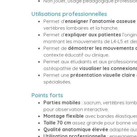
Non jouet, usage pédagogique professio
Utilisations professionnelles
Permet d’
enseigner l’anatomie osseuse
vertèbres lombaires et la hanche.
Permet d’
expliquer aux patientes
l’origi
montrant les mouvements de L4-L5 et de
Permet de
démontrer les mouvements de 
contexte éducatif ou clinique.
Permet aux étudiants et aux professionne
ostéopathie de
visualiser les connexions
Permet une
présentation visuelle claire
spécialisées.
Points forts
Parties mobiles
: sacrum, vertèbres lom
pour observation interactive.
Montage flexible
avec bandes élastique
Taille 70 cm
assez grande pour bonne visibi
Qualité anatomique élevée
adaptée aux
Utilisation professionnelle
: enseignemen