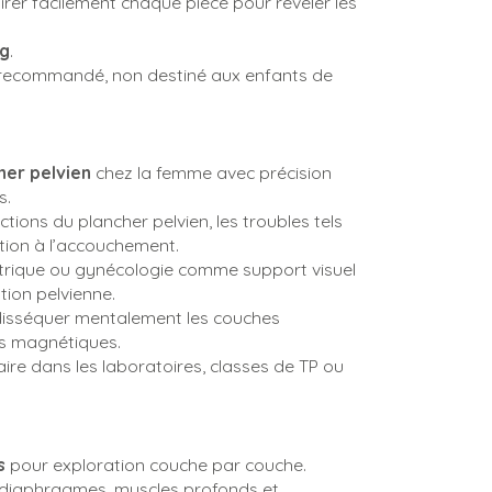
er facilement chaque pièce pour révéler les
 g
.
 recommandé, non destiné aux enfants de
her pelvien
chez la femme avec précision
s.
ctions du plancher pelvien, les troubles tels
tion à l’accouchement.
tétrique ou gynécologie comme support visuel
ion pelvienne.
disséquer mentalement les couches
es magnétiques.
re dans les laboratoires, classes de TP ou
s
pour exploration couche par couche.
, diaphragmes, muscles profonds et