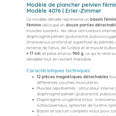
Modèle de plancher pelvien fémin
Modèle 4076 | Erler-Zimmer
Ce modèle détaillé représente un
bassin fémin
féminin
découpé en
douze parties détachabl
muscles suivants : les deux obtruateurs internes
diaphragme pelvien (puborectal, pubococcygien
(transversus profond et superficiel du périnée, 
externe de l’anus, de l’urètre et le muscle bu
× 17 cm
, et pèse environ
960 g
, ce qui le rend 
détaillée tout en restant maniable.
Caractéristiques techniques
12 pièces magnétiques détachables
four
différentes couches musculaires.
Muscles représentés : obturateur interne 
diaphragme pelvien (puborectal, pubococc
Diaphragme urogénital inclus : transversus
ischiocaverneux, sphincter de l’urètre, sp
Bassin et sacrum complets inclus pour con