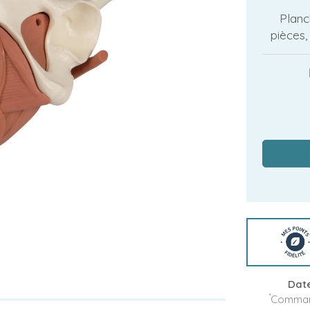
Planc
pièces
Date
*
Command