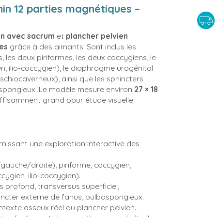
in 12 parties magnétiques –
in avec sacrum
et
plancher pelvien
es
grâce à des aimants. Sont inclus les
, les deux piriformes, les deux coccygiens, le
, ilio-coccygien), le diaphragme urogénital
ischiocaverneux), ainsi que les sphincters
lbospongieux. Le modèle mesure environ
27 × 18
suffisamment grand pour étude visuelle
nissant une exploration interactive des
(gauche/droite), piriforme, coccygien,
ygien, ilio-coccygien).
 profond, transversus superficiel,
hincter externe de l’anus, bulbospongieux.
texte osseux réel du plancher pelvien.