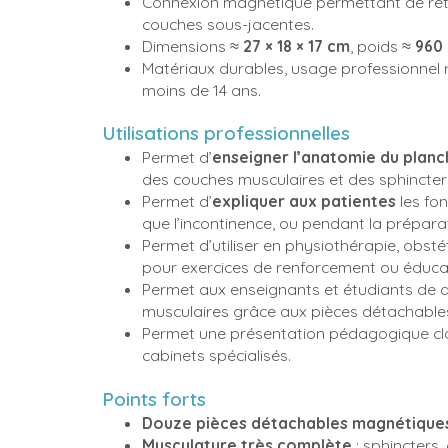
Connexion magnétique permettant de retir
couches sous-jacentes.
Dimensions ≈
27 × 18 × 17 cm
, poids ≈
960
Matériaux durables, usage professionnel
moins de 14 ans.
Utilisations professionnelles
Permet d’
enseigner l’anatomie du planc
des couches musculaires et des sphincter
Permet d’
expliquer aux patientes
les fon
que l’incontinence, ou pendant la prépara
Permet d’utiliser en physiothérapie, obs
pour exercices de renforcement ou éducat
Permet aux enseignants et étudiants de 
musculaires grâce aux pièces détachabl
Permet une présentation pédagogique clai
cabinets spécialisés.
Points forts
Douze pièces détachables magnétique
Musculature très complète
: sphincters