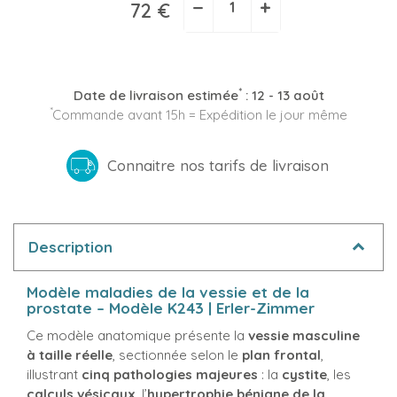
−
+
72 €
*
Date de livraison estimée
:
12 - 13 août
*
Commande avant 15h = Expédition le jour même
Connaitre nos tarifs de livraison
Description
Modèle maladies de la vessie et de la
prostate – Modèle K243 | Erler-Zimmer
Ce modèle anatomique présente la
vessie masculine
à taille réelle
, sectionnée selon le
plan frontal
,
illustrant
cinq pathologies majeures
: la
cystite
, les
calculs vésicaux
, l’
hypertrophie bénigne de la