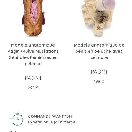
Modèle anatomique
Modèle anatomique de
Vagin+Vulve Mutilations
pénis en peluche avec
Génitales Féminines en
ceinture
peluche
PAOMI
PAOMI
Prix
198 €
Prix
298 €
COMMANDE AVANT 15H
Expédition le jour même