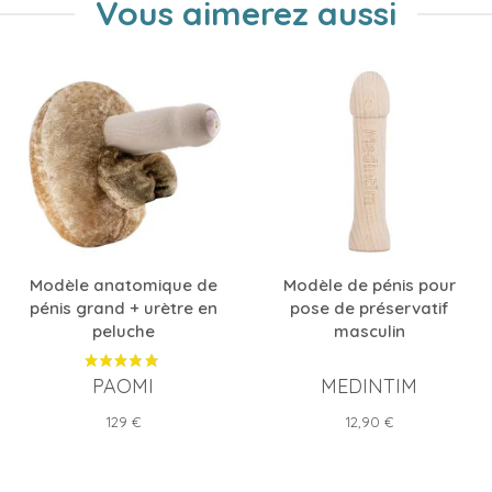
Vous aimerez aussi
Modèle anatomique de
Modèle de pénis pour
pénis grand + urètre en
pose de préservatif
peluche
masculin
PAOMI
MEDINTIM
Prix
Prix
129 €
12,90 €