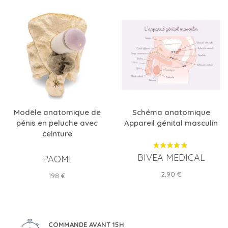
Modèle anatomique de
Schéma anatomique
pénis en peluche avec
Appareil génital masculin
ceinture
BIVEA MEDICAL
PAOMI
Prix
2,90 €
Prix
198 €
COMMANDE AVANT 15H