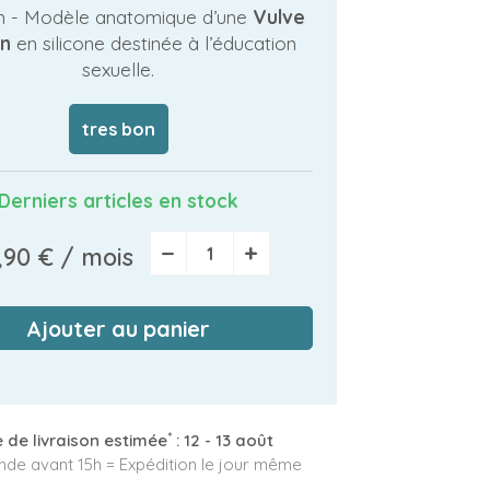
n - Modèle anatomique d’une
Vulve
on
en silicone destinée à l’éducation
sexuelle.
tres bon
Derniers articles en stock
−
+
,90 €
/ mois
Ajouter au panier
*
 de livraison estimée
:
12 - 13 août
e avant 15h = Expédition le jour même