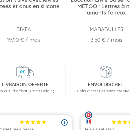
tées et anus en silicone
METOO : Lettres à n
amants foireux
BIVEA
MARABULLES
Prix
Prix
19,90 €
/ mois
3,50 €
/ mois
LIVRAISON OFFERTE
ENVOI DISCRET
s 60€ d'achat (Point Relais)
Colis discret et sans menti