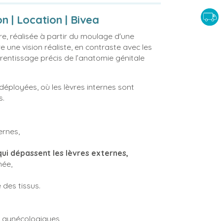
 | Location | Bivea
e, réalisée à partir du moulage d'une
ne vision réaliste, en contraste avec les
rentissage précis de l’anatomie génitale
déployées, où les lèvres internes sont
s.
ernes,
qui dépassent les lèvres externes,
née,
 des tissus.
 gynécologiques,