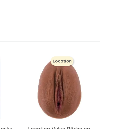
Location
après
Location Vulve Pêche en