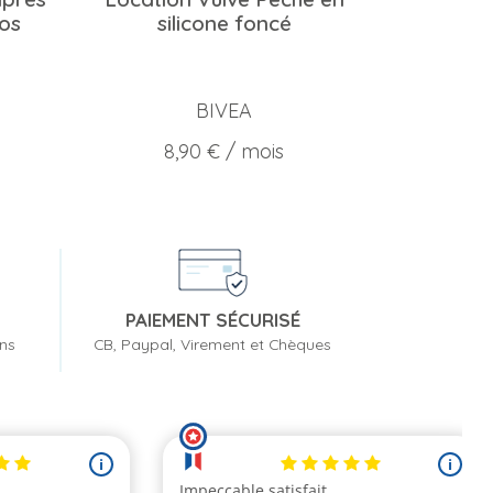
os
silicone foncé
BIVEA
Prix
8,90 €
/ mois
PAIEMENT SÉCURISÉ
ons
CB, Paypal, Virement et Chèques