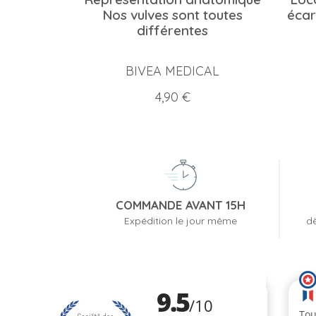
Nos vulves sont toutes
écar
différentes
BIVEA MEDICAL
Prix
4,90 €
COMMANDE AVANT 15H
Expédition le jour même
dè