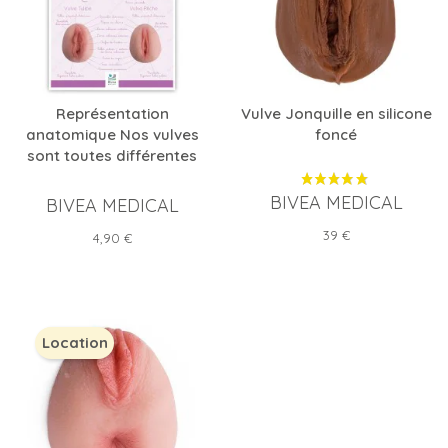
Représentation
Vulve Jonquille en silicone
anatomique Nos vulves
foncé
sont toutes différentes
BIVEA MEDICAL
BIVEA MEDICAL
Prix
39 €
Prix
4,90 €
Location