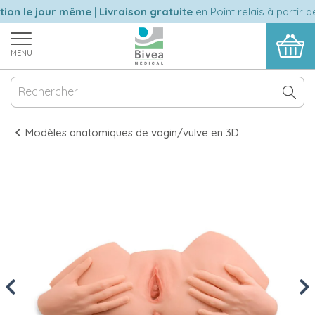
on le jour même
|
Livraison gratuite
en Point relais à partir de
MENU
Modèles anatomiques de vagin/vulve en 3D
Previous
Nex