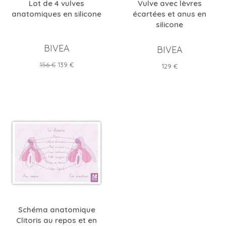
Lot de 4 vulves
Vulve avec lèvres
anatomiques en silicone
écartées et anus en
silicone
BIVEA
BIVEA
Prix
Prix
156 €
139 €
Prix
129 €
de
base
Schéma anatomique
Clitoris au repos et en