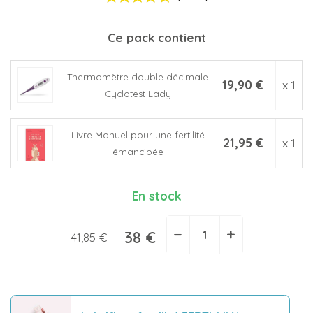
Ce pack contient
Thermomètre double décimale
19,90 €
x 1
Cyclotest Lady
(1 avis)
Livre Manuel pour une fertilité
21,95 €
x 1
émancipée
En stock
−
+
38 €
41,85 €