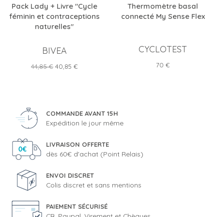
Pack Lady + Livre "Cycle
Thermomètre basal
féminin et contraceptions
connecté My Sense Flex
naturelles"
CYCLOTEST
BIVEA
Prix
70 €
Prix
Prix
44,85 €
40,85 €
de
base
COMMANDE AVANT 15H
Expédition le jour même
LIVRAISON OFFERTE
dès 60€ d'achat (Point Relais)
ENVOI DISCRET
Colis discret et sans mentions
PAIEMENT SÉCURISÉ
CB, Paypal, Virement et Chèques