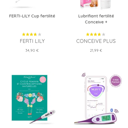
FERTI-LILY Cup fertilité
Lubrifiant fertilité
Conceive +
FERTI LILY
CONCEIVE PLUS
Prix
Prix
34,90 €
21,99 €