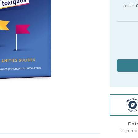
pour
Date
*
Command