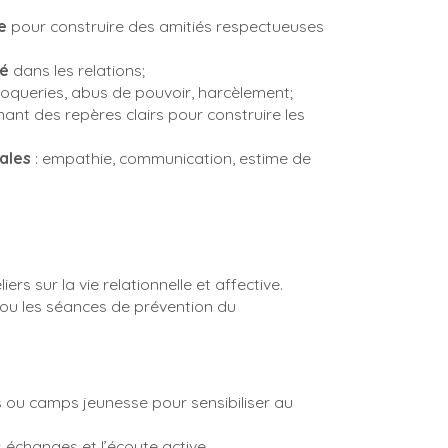
e
pour construire des amitiés respectueuses
té
dans les relations;
oqueries, abus de pouvoir, harcèlement;
nant des repères clairs pour construire les
ales
: empathie, communication, estime de
rs sur la vie relationnelle et affective.
u les séances de prévention du
es ou camps jeunesse pour sensibiliser au
échanges et l’écoute active.