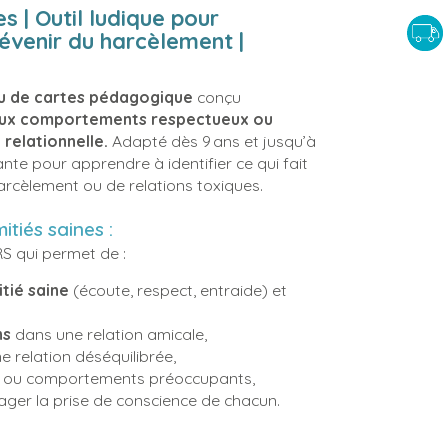
s | Outil ludique pour
révenir du harcèlement |
u de cartes pédagogique
conçu
ir aux comportements respectueux ou
 relationnelle.
Adapté dès 9 ans et jusqu’à
nte pour apprendre à identifier ce qui fait
 harcèlement ou de relations toxiques.
itiés saines :
S qui permet de :
itié saine
(écoute, respect, entraide) et
ns
dans une relation amicale,
e relation déséquilibrée,
ou comportements préoccupants,
ger la prise de conscience de chacun.