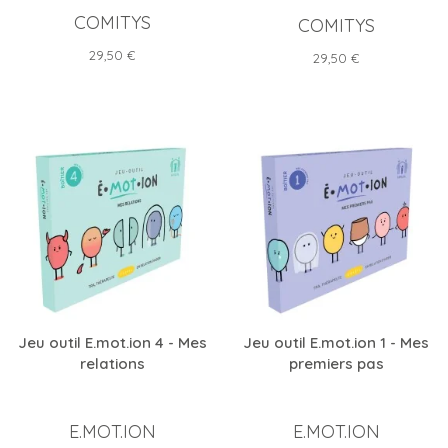
COMITYS
COMITYS
Prix
29,50 €
Prix
29,50 €
Jeu outil E.mot.ion 4 - Mes
Jeu outil E.mot.ion 1 - Mes
relations
premiers pas
E.MOT.ION
E.MOT.ION