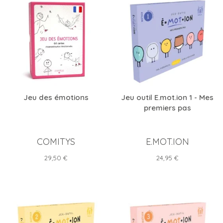
Jeu des émotions
Jeu outil E.mot.ion 1 - Mes
premiers pas
COMITYS
E.MOT.ION
Prix
Prix
29,50 €
24,95 €