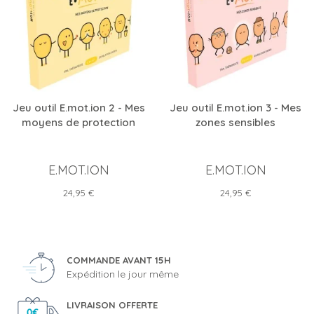
Jeu outil E.mot.ion 2 - Mes
Jeu outil E.mot.ion 3 - Mes
moyens de protection
zones sensibles
E.MOT.ION
E.MOT.ION
Prix
Prix
24,95 €
24,95 €
COMMANDE AVANT 15H
Expédition le jour même
LIVRAISON OFFERTE