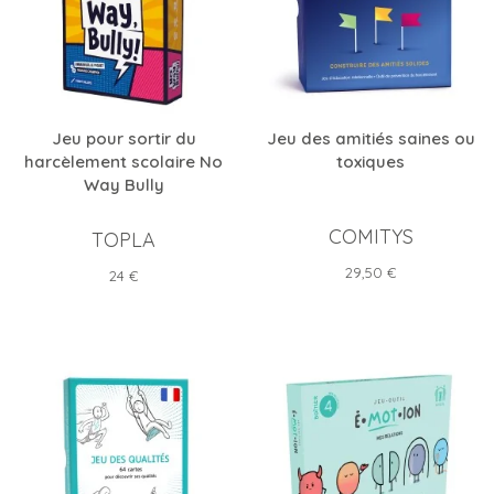
Jeu pour sortir du
Jeu des amitiés saines ou
harcèlement scolaire No
toxiques
Way Bully
COMITYS
TOPLA
Prix
29,50 €
Prix
24 €