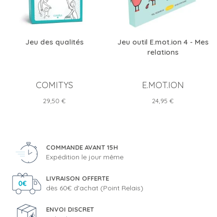
Jeu des qualités
Jeu outil E.mot.ion 4 - Mes
relations
COMITYS
E.MOT.ION
Prix
Prix
29,50 €
24,95 €
COMMANDE AVANT 15H
Expédition le jour même
LIVRAISON OFFERTE
dès 60€ d'achat (Point Relais)
ENVOI DISCRET