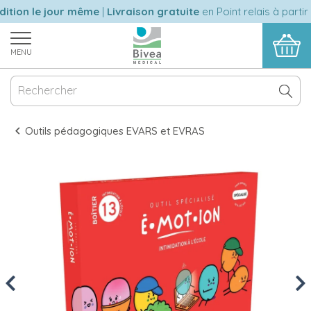
tion le jour même
|
Livraison gratuite
en Point relais à partir 
MENU
Outils pédagogiques EVARS et EVRAS
Previous
Nex