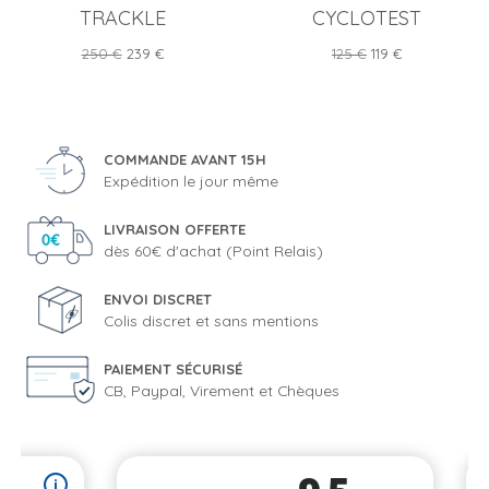
TRACKLE
CYCLOTEST
Prix
Prix
Prix
Prix
250 €
239 €
125 €
119 €
de
de
base
base
COMMANDE AVANT 15H
Expédition le jour même
LIVRAISON OFFERTE
dès 60€ d'achat (Point Relais)
ENVOI DISCRET
Colis discret et sans mentions
PAIEMENT SÉCURISÉ
CB, Paypal, Virement et Chèques