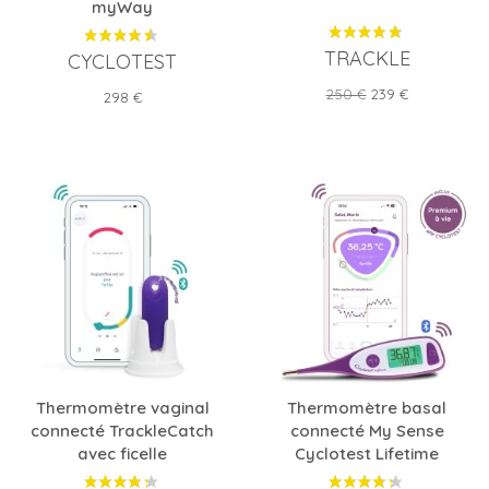
myWay
TRACKLE
CYCLOTEST
Prix
Prix
250 €
239 €
Prix
298 €
de
base
Thermomètre vaginal
Thermomètre basal
connecté TrackleCatch
connecté My Sense
avec ficelle
Cyclotest Lifetime