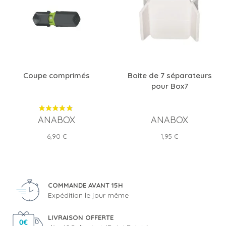
Coupe comprimés
Boite de 7 séparateurs
pour Box7
ANABOX
ANABOX
Prix
Prix
6,90 €
1,95 €
COMMANDE AVANT 15H
Expédition le jour même
LIVRAISON OFFERTE