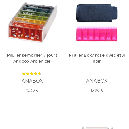
Pilulier semainier 7 jours
Pilulier Box7 rose avec étui
Anabox Arc en ciel
noir
ANABOX
ANABOX
Prix
Prix
15,30 €
13,90 €