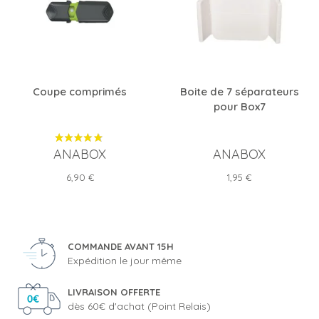
Coupe comprimés
Boite de 7 séparateurs
pour Box7
ANABOX
ANABOX
Prix
Prix
6,90 €
1,95 €
COMMANDE AVANT 15H
Expédition le jour même
LIVRAISON OFFERTE
dès 60€ d'achat (Point Relais)