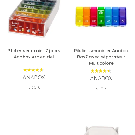
Pilulier semainier 7 jours
Pilulier semainier Anabox
Anabox Arc en ciel
Box7 avec séparateur
Multicolore
ANABOX
ANABOX
Prix
15,30 €
Prix
7,90 €