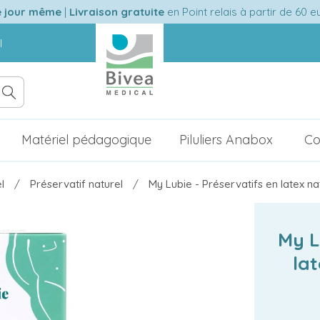
e jour même
|
Livraison gratuite
en Point relais à partir de 60 
l
Matériel pédagogique
Piluliers Anabox
Co
l
Préservatif naturel
My Lubie - Préservatifs en latex natu
My L
lat