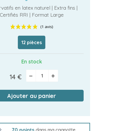
vatifs en latex naturel | Extra fins |
Certifiés RRI | Format Large
12 pièces
(1 avis)
En stock
−
+
14 €
Ajouter au panier
70
points
dans ma cagnotte