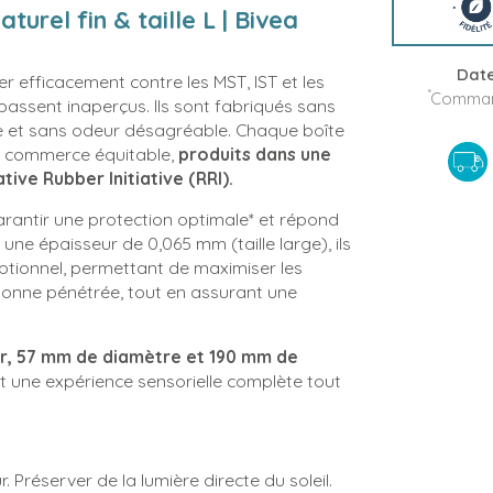
turel fin & taille L | Bivea
Date
r efficacement contre les MST, IST et les
*
Command
 passent inaperçus. Ils sont fabriqués sans
le et sans odeur désagréable. Chaque boîte
 du commerce équitable,
produits dans une
tive Rubber Initiative (RRI).
arantir une protection optimale* et répond
une épaisseur de 0,065 mm (taille large), ils
eptionnel, permettant de maximiser les
sonne pénétrée, tout en assurant une
r, 57 mm de diamètre et 190 mm de
nt une expérience sensorielle complète tout
r. Préserver de la lumière directe du soleil.