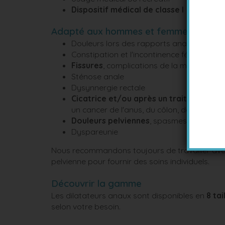
Dispositif médical de classe I
Adapté aux hommes et femmes :
Douleurs lors des rapports anaux
Constipation et l'incontinence fécale
Fissures
, complications de la maladie de
Sténose anale
Dysynnergie rectale
Cicatrice et/ou après un traitement
(ch
un cancer de l'anus, du côlon, de l'ovaire, d
Douleurs pelviennes
, spasmes musculair
Dyspareunie
Nous recommandons toujours de travailler avec
pelvienne pour fournir des soins individuels.
Découvrir la gamme
Les dilatateurs anaux sont disponibles en
8 tai
selon votre besoin.