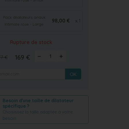
Intimate rose - Small
Pack dilatateurs anaux
98,00 €
x 1
Intimate rose - Large
Rupture de stock
−
+
169 €
77 €
OK
Besoin d'une taille de dilatateur
spécifique ?
Choisissez la taille adaptée à votre
besoin