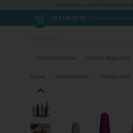
Commande avant 15h =
Expédition l
play_circle_outline
05 57 26 09 00
-
Prix d'un appel loca
Intimité féminine
Intimité Masculine
Accueil
Intimité féminine
Dilatateur anal
Previous