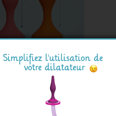
if
aîner le sphincter sans l'étirer
estant ferme pour conserver sa forme et
en douceur
 doux et agréable
t large