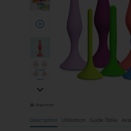
play_circle_outline
Next
Imprimer
print
Description
Utilisation
Guide Taille
Avi