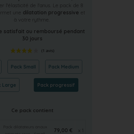
r l'élasticité de l'anus. Le pack de 8
permet une
dilatation progressive
et
à votre rythme.
e satisfait ou remboursé pendant
30 jours
Pack Small
Pack Medium
(1 avis)
k Large
Pack progressif
Ce pack contient
Pack dilatateurs anaux
79,00 €
x 1