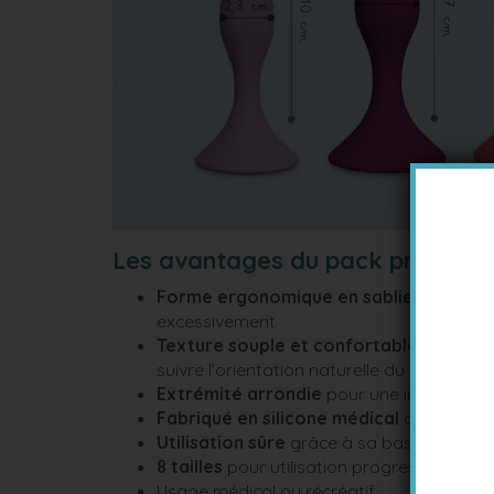
Les avantages du pack progress
Forme ergonomique en sablier
pour entr
excessivement
Texture souple et confortable
tout en r
suivre l’orientation naturelle du rectum
Extrémité arrondie
pour une insertion 
Fabriqué en silicone médical
au toucher
Utilisation sûre
grâce à sa base ronde e
8 tailles
pour utilisation progressive
Usage médical ou récréatif