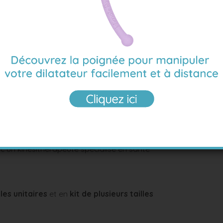
 Crohn/MICI
imiothérapie, radiothérapie, chirurgie) pour
e l'utérus, du col de l'utérus, de la vulve.
es anaux et hyperactivité pelvienne sévère
 un kinésithérapeute spécialisé en santé
lles unitaires
et en
kit de plusieurs tailles