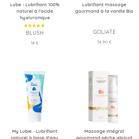
Lube - Lubrifiant 100%
Lubrifiant massage
naturel à l'acide
gourmand à la vanille Bio
hyaluronique
GOLIATE
BLUSH
Prix
34,90 €
Prix
18 €
My Lubie - Lubrifiant
Massage intégral
naturel à base d'eau
gourmand pêche abricot