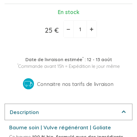
En stock
(1 avis)
−
+
25 €
*
Date de livraison estimée
:
12 - 13 août
*
Commande avant 15h = Expédition le jour même
Connaitre nos tarifs de livraison
Description
Baume soin | Vulve régénérant | Goliate
Ce baume
100 % bio, formulé avec des ingrédients