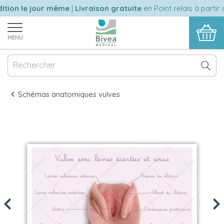
tion le jour même
|
Livraison gratuite
en Point relais à partir 
MENU
Schémas anatomiques vulves
Previous
Nex