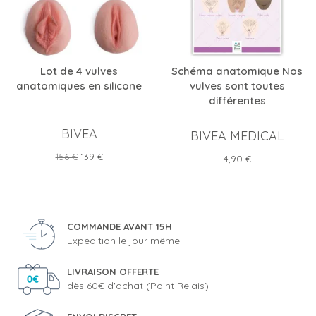
Lot de 4 vulves
Schéma anatomique Nos
anatomiques en silicone
vulves sont toutes
différentes
BIVEA
BIVEA MEDICAL
Prix
Prix
156 €
139 €
Prix
4,90 €
de
base
COMMANDE AVANT 15H
Expédition le jour même
LIVRAISON OFFERTE
dès 60€ d'achat (Point Relais)