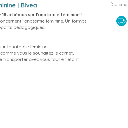
inine | Bivea
*
Command
e
18 schémas sur l'anatomie féminine
!
oncernent l'anatomie féminine. Un format
upports pédagogiques.
ur l'anatomie féminine,
comme vous le souhaitez le carnet,
e transporter avec vous tout en étant