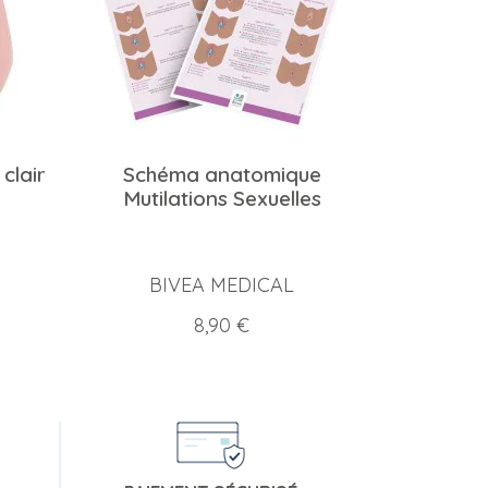
clair
Schéma anatomique
Mutilations Sexuelles
BIVEA MEDICAL
Prix
8,90 €