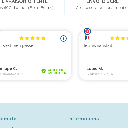
LIVRAISON OFFERTE
ENVOI DISCRET
s 60€ d'achat (Point Relais)
Colis discret et sans menti
compte
Informations