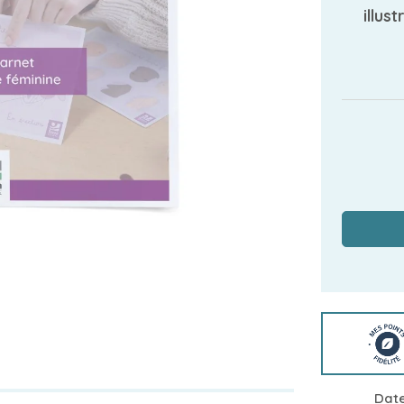
illus
Date