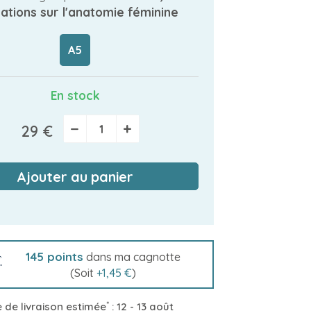
trations sur l'anatomie féminine
A5
En stock
−
+
29 €
Ajouter au panier
145
points
dans ma cagnotte
(Soit
+
1,45 €
)
*
 de livraison estimée
:
12 - 13 août