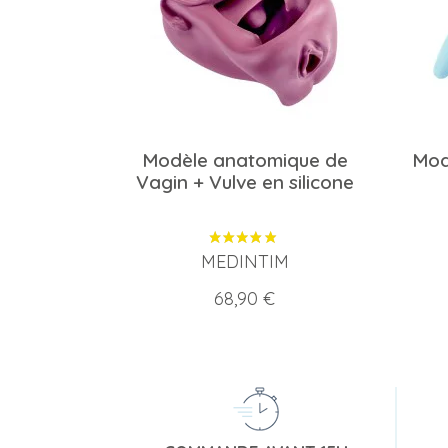
Modèle anatomique de
Mod
Vagin + Vulve en silicone
MEDINTIM
Prix
68,90 €