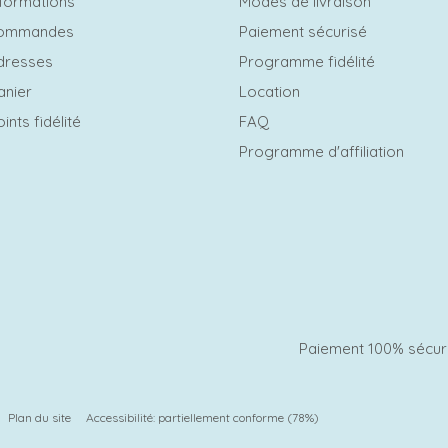
formations
Modes de livraison
commandes
Paiement sécurisé
dresses
Programme fidélité
anier
Location
ints fidélité
FAQ
Programme d'affiliation
Paiement 100% sécur
Plan du site
Accessibilité: partiellement conforme (78%)