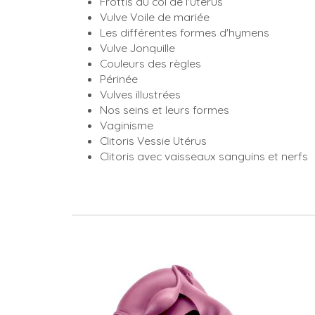
Frottis du col de l'utérus
Vulve Voile de mariée
Les différentes formes d'hymens
Vulve Jonquille
Couleurs des règles
Périnée
Vulves illustrées
Nos seins et leurs formes
Vaginisme
Clitoris Vessie Utérus
Clitoris avec vaisseaux sanguins et nerfs