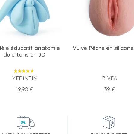
èle éducatif anatomie
Vulve Pêche en silicone 
du clitoris en 3D
MEDINTIM
BIVEA
Prix
Prix
19,90 €
39 €