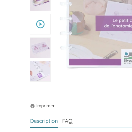
play_circle_outline
Imprimer
print
Description
FAQ