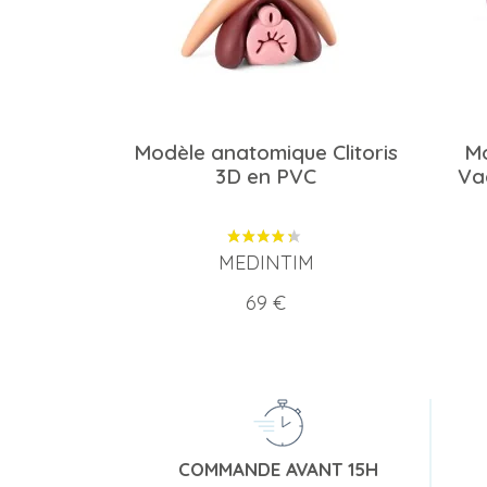
Modèle anatomique Clitoris
Mo
3D en PVC
Vag
MEDINTIM
Prix
69 €
COMMANDE AVANT 15H