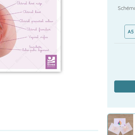
Schéma
A5