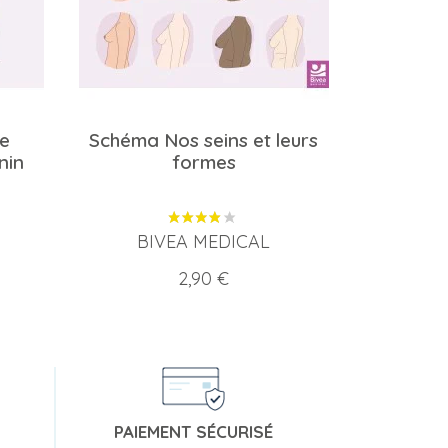
e
Schéma Nos seins et leurs
nin
formes
BIVEA MEDICAL
Prix
2,90 €
PAIEMENT SÉCURISÉ