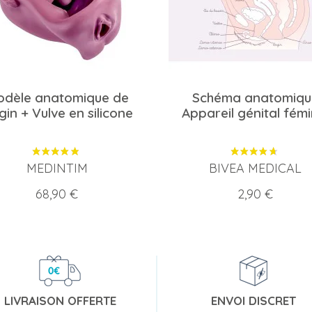
dèle anatomique de
Schéma anatomiqu
in + Vulve en silicone
Appareil génital fémi
MEDINTIM
BIVEA MEDICAL
Prix
Prix
68,90 €
2,90 €
LIVRAISON OFFERTE
ENVOI DISCRET