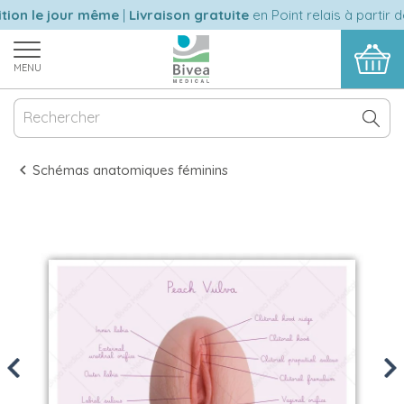
ion le jour même
|
Livraison gratuite
en Point relais à partir de
MENU
Schémas anatomiques féminins
Previous
Nex