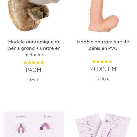
Modèle anatomique de
Modèle anatomique de
pénis grand + urètre en
pénis en PVC
peluche
MEDINTIM
PAOMI
Prix
14,90 €
Prix
129 €