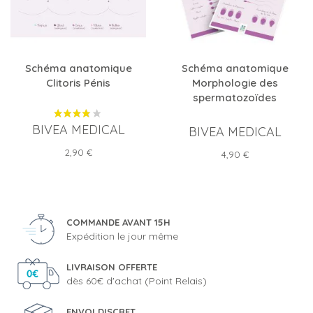
Schéma anatomique
Schéma anatomique
Clitoris Pénis
Morphologie des
spermatozoïdes
BIVEA MEDICAL
BIVEA MEDICAL
Prix
2,90 €
Prix
4,90 €
COMMANDE AVANT 15H
Expédition le jour même
LIVRAISON OFFERTE
dès 60€ d'achat (Point Relais)
ENVOI DISCRET