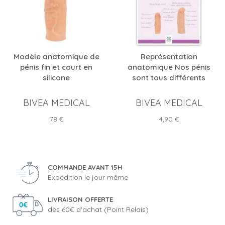
Modèle anatomique de
Représentation
pénis fin et court en
anatomique Nos pénis
silicone
sont tous différents
BIVEA MEDICAL
BIVEA MEDICAL
Prix
Prix
78 €
4,90 €
COMMANDE AVANT 15H
Expédition le jour même
LIVRAISON OFFERTE
dès 60€ d'achat (Point Relais)