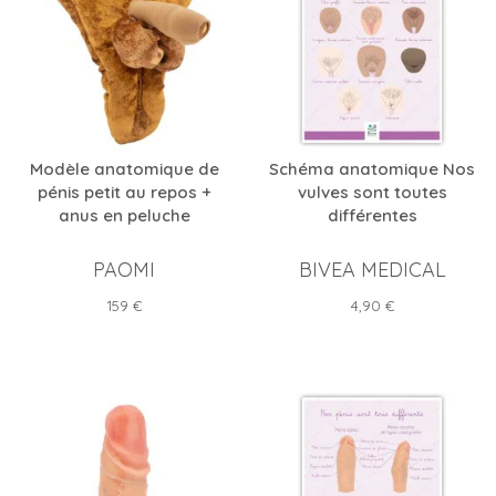
Modèle anatomique de
Schéma anatomique Nos
pénis petit au repos +
vulves sont toutes
anus en peluche
différentes
PAOMI
BIVEA MEDICAL
Prix
Prix
159 €
4,90 €