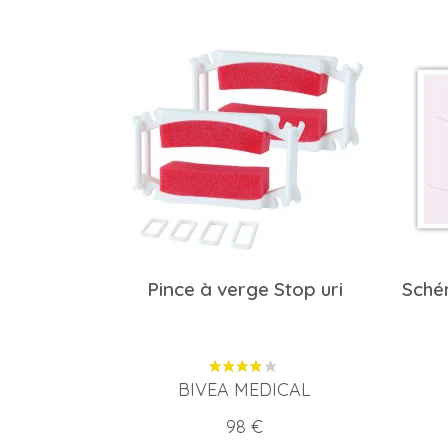
Pince à verge Stop uri
Sché
BIVEA MEDICAL
Prix
98 €