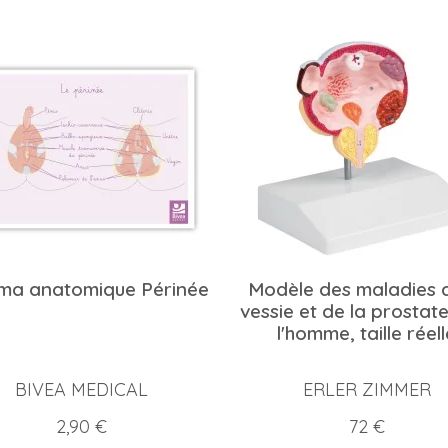
ma anatomique Périnée
Modèle des maladies d
vessie et de la prostat
l'homme, taille réell
BIVEA MEDICAL
ERLER ZIMMER
Prix
Prix
2,90 €
72 €