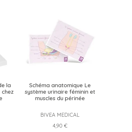
e la
Schéma anatomique Le
e chez
système urinaire féminin et
e
muscles du périnée
BIVEA MEDICAL
Prix
4,90 €