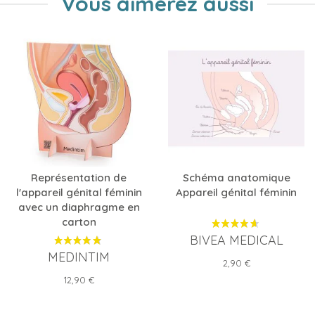
Vous aimerez aussi
Représentation de
Schéma anatomique
l'appareil génital féminin
Appareil génital féminin
avec un diaphragme en
carton
BIVEA MEDICAL
MEDINTIM
Prix
2,90 €
Prix
12,90 €