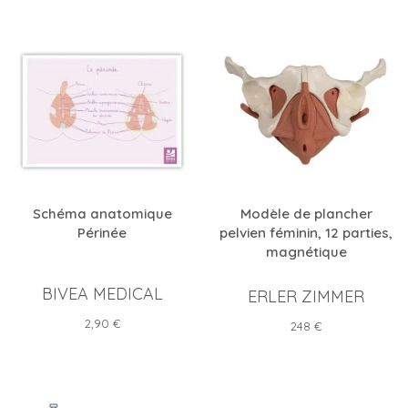
Schéma anatomique
Modèle de plancher
Périnée
pelvien féminin, 12 parties,
magnétique
BIVEA MEDICAL
ERLER ZIMMER
Prix
2,90 €
Prix
248 €